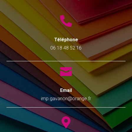

Téléphone
06 18 48 52 16

Email
imp.gavanon@orange.fr
