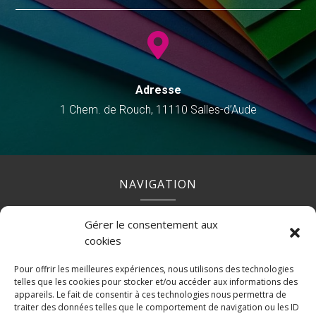

Adresse
1 Chem. de Rouch, 11110 Salles-d’Aude
NAVIGATION
Gérer le consentement aux
Accueil
Contact
Mentions légales
Secteurs
cookies
Plan du site
Pour offrir les meilleures expériences, nous utilisons des technologies
telles que les cookies pour stocker et/ou accéder aux informations des
appareils. Le fait de consentir à ces technologies nous permettra de
traiter des données telles que le comportement de navigation ou les ID