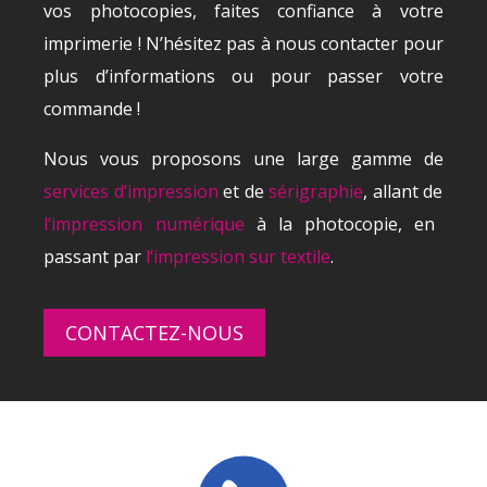
vos photocopies, faites confiance à votre
imprimerie ! N’hésitez pas à nous contacter pour
plus d’informations ou pour passer votre
commande !
N
ous
v
ous
propos
ons
une
large
gam
me
de
services
d
‘
imp
ression
et
de
s
é
rig
raph
ie
,
all
ant
de
l
‘
imp
ression
num
é
rique
à
la
photoc
op
ie
,
en
pass
ant
par
l
‘
imp
ression
sur
textile
.
CONTACTEZ-NOUS