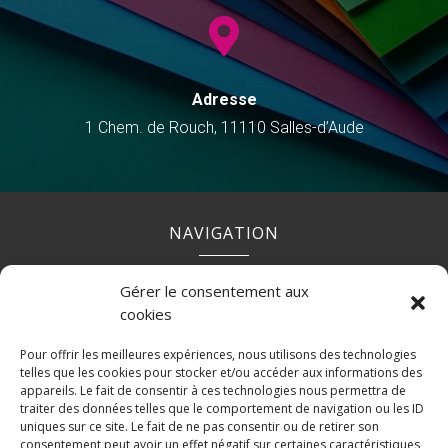

Adresse
1 Chem. de Rouch, 11110 Salles-d’Aude
NAVIGATION
Gérer le consentement aux
Accueil
Contact
Mentions légales
Secteurs
cookies
Plan du site
Pour offrir les meilleures expériences, nous utilisons des technologies
telles que les cookies pour stocker et/ou accéder aux informations des
appareils. Le fait de consentir à ces technologies nous permettra de
traiter des données telles que le comportement de navigation ou les ID
uniques sur ce site. Le fait de ne pas consentir ou de retirer son
RÉALISATION
consentement peut avoir un effet négatif sur certaines caractéristiques